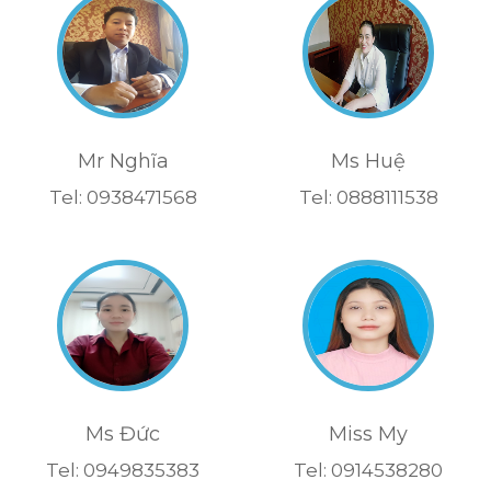
Mr Nghĩa
Ms Huệ
Tel: 0938471568
Tel: 0888111538
Ms Đức
Miss My
Tel: 0949835383
Tel: 0914538280