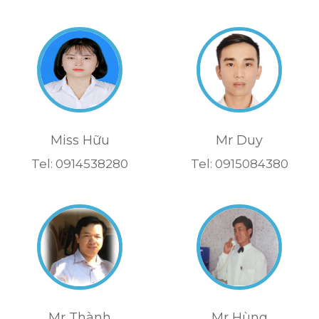
Miss Hữu
Mr Duy
Tel: 0914538280
Tel: 0915084380
Mr Thành
Mr Hùng