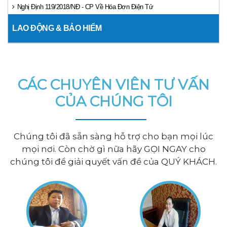
Nghị Định 119/2018/NĐ - CP Về Hóa Đơn Điện Tử
LAO ĐỘNG & BẢO HIỂM
CÁC CHUYÊN VIÊN TƯ VẤN
CỦA CHÚNG TÔI
Chúng tôi đã sẵn sàng hỗ trợ cho bạn mọi lúc
mọi nơi. Còn chờ gì nữa hãy GỌI NGAY cho
chúng tôi để giải quyết vấn đề của QUÝ KHÁCH.