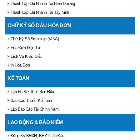
Thành Lập Chi Nhánh Tại Bình Dương
Thành Lập Chi Nhánh Tại Tây Ninh
CHỮ KÝ SỐ-DẤU-HÓA ĐƠN
Chữ Ký Số Smatsign (VINA)
Hóa Đơn Điện Tử
Dịch Vụ Khắc Dấu
In Hóa Đơn
KẾ TOÁN
Lập Hồ Sơ Thuế Ban Đầu
Báo Cáo Thuế - Kế Toán
Lập Báo Cáo Tài Chính Năm
LAO ĐỘNG & BẢO HIỂM
Đăng Ký BHXH, BHYT Lần Đầu