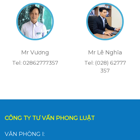
Mr Vương
Mr Lê Nghĩa
Tel: 02862777357
Tel: (028) 62777
357
CÔNG TY TƯ VẤN PHONG LUẬT
VĂN PHÒNG I: