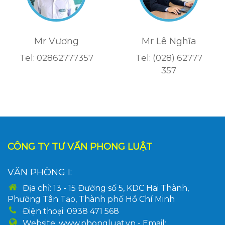
Mr Vương
Mr Lê Nghĩa
Tel: 02862777357
Tel: (028) 62777
357
CÔNG TY TƯ VẤN PHONG LUẬT
VĂN PHÒNG I:
Địa chỉ: 13 - 15 Đường số 5, KDC Hai Thành,
Phường Tân Tạo, Thành phố Hồ Chí Minh
Điện thoại: 0938 471 568
Website: www.phongluat.vn - Email: