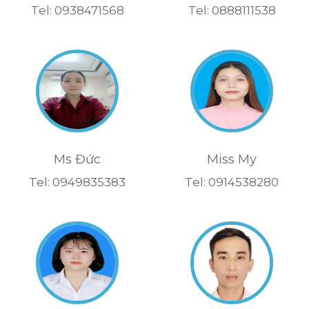
Tel: 0938471568
Tel: 0888111538
Ms Đức
Miss My
Tel: 0949835383
Tel: 0914538280