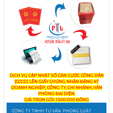
DỊCH VỤ CẬP NHẬT SỐ CĂN CƯỚC CÔNG DÂN
(CCCD) LÊN GIẤY CHỨNG NHẬN ĐĂNG KÝ
DOANH NGHIỆP, CÔNG TY, CHI NHÁNH, VĂN
PHÒNG ĐẠI DIỆN.
GIÁ TRỌN GÓI: 1.500.000 ĐỒNG
CÔNG TY TNHH TƯ VẤN PHONG LUẬT