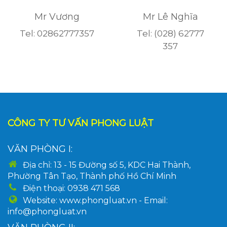
Mr Vương
Mr Lê Nghĩa
Tel: 02862777357
Tel: (028) 62777
357
CÔNG TY TƯ VẤN PHONG LUẬT
VĂN PHÒNG I:
Địa chỉ: 13 - 15 Đường số 5, KDC Hai Thành,
Phường Tân Tạo, Thành phố Hồ Chí Minh
Điện thoại: 0938 471 568
Website: www.phongluat.vn - Email:
info@phongluat.vn