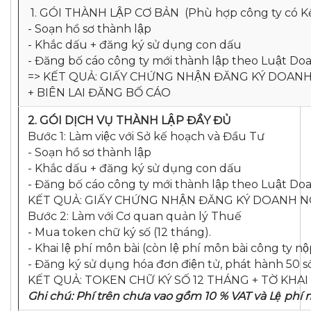
1. GÓI THÀNH LẬP CƠ BẢN (Phù hợp công ty có Kê
- Soạn hồ sơ thành lập
- Khắc dấu + đăng ký sử dụng con dấu
- Đăng bố cáo công ty mới thành lập theo Luật Do
=> KẾT QUẢ: GIẤY CHỨNG NHẬN ĐĂNG KÝ DOAN
+ BIÊN LAI ĐĂNG BỐ CÁO
2. GÓI DỊCH VỤ THÀNH LẬP ĐẦY ĐỦ
Bước 1: Làm việc với Sở kế hoạch và Đầu Tư
- Soạn hồ sơ thành lập
- Khắc dấu + đăng ký sử dụng con dấu
- Đăng bố cáo công ty mới thành lập theo Luật Do
KẾT QUẢ: GIẤY CHỨNG NHẬN ĐĂNG KÝ DOANH N
Bước 2: Làm với Cơ quan quản lý Thuế
- Mua token chữ ký số (12 tháng).
- Khai lệ phí môn bài (còn lệ phí môn bài công ty 
- Đăng ký sử dụng hóa đơn điện tử, phát hành 50
KẾT QUẢ: TOKEN CHỮ KÝ SỐ 12 THÁNG + TỜ KHAI
Ghi chú: Phí trên chưa vao gồm 10 % VAT và Lệ phí 