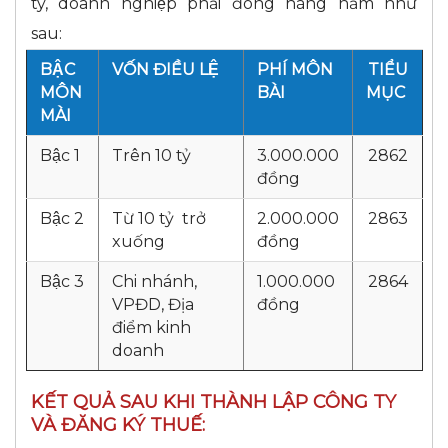
ty, doanh nghiệp phải đóng hàng năm như
sau:
BẬC
VỐN ĐIỀU LỆ
PHÍ MÔN
TIỂU
MÔN
BÀI
MỤC
MÀI
Bậc 1
Trên 10 tỷ
3.000.000
2862
đồng
Bậc 2
Từ 10 tỷ trở
2.000.000
2863
xuống
đồng
Bậc 3
Chi nhánh,
1.000.000
2864
VPĐD, Địa
đồng
điểm kinh
doanh
KẾT QUẢ SAU KHI THÀNH LẬP CÔNG TY
VÀ ĐĂNG KÝ THUẾ: