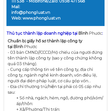
111 538 - Mobifone/Zalo: 0938 471 568
Mail:
info@phongluat.vn
Web: www.phongluat.vn
Thủ tục thành lập doanh nghiệp tại
Bình
Phước
:
Chuẩn bị giấy hồ sơ thành lập công ty
tại Bình
Phước
- 03 bản CMND//CCCD/Hộ chiếu của người đứng
tên thành lập công ty (sao y công chứng không
quá 03 tháng).
- Cung cấp thông tin về tên công ty, địa chỉ
công ty, ngành nghề kinh doanh, vốn điều lệ,
người đại diện pháp luật, cơ cấu góp vốn…
- Địa chỉ thường trú/hiện tại phải có 05 cấp như
sau:
+ Số nhà, ngách, hẻm, ngõ, đường phố/xóm/
ấp/thôn:
+ Xã/Phường/Thị trấn: