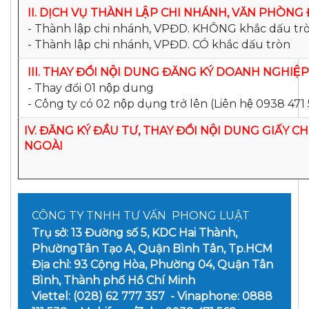
II. DỊCH VỤ THÀNH LẬP CHI NHÁNH, VĂN PHÒNG
- Thành lập chi nhánh, VPĐD. KHÔNG khắc dấu tro
- Thành lập chi nhánh, VPĐD. CÓ khắc dấu tròn
III. THAY ĐỔI NỘI DUNG ĐĂNG KÝ DOANH NGHIỆP
- Thay đổi 01 nộp dung
- Công ty có 02 nộp dụng trở lên (Liên hệ 0938 471 56
IV. ĐĂNG KÝ ĐẦU TƯ, THAY ĐỔI NỘI DUNG GIẤY 
NGOÀI
CÔNG TY TNHH TƯ VẤN PHONG LUẬT
Trụ sở: 13 Đường số 5, KDC Hai Thành,
PhườngTân Tạo A, Quận Bình Tân, Tp.HCM
Địa chỉ: 93 Cộng Hòa, Phường 04, Quận Tân
Bình, Thành phố Hồ Chí Minh
Viettel: (028) 62 777 357 - Vinaphone: 0888