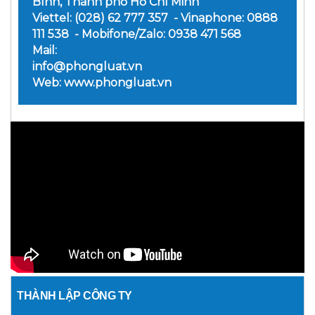
Bình, Thành phố Hồ Chí Minh
Viettel: (028) 62 777 357 - Vinaphone: 0888
111 538 - Mobifone/Zalo: 0938 471 568
Mail:
info@phongluat.vn
Web: www.phongluat.vn
THÀNH LẬP CÔNG TY