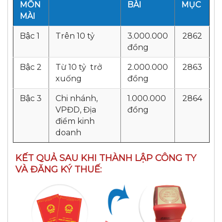
MÔN
BÀI
MỤC
MÀI
Bậc 1
Trên 10 tỷ
3.000.000
2862
đồng
Bậc 2
Từ 10 tỷ trở
2.000.000
2863
xuống
đồng
Bậc 3
Chi nhánh,
1.000.000
2864
VPĐD, Địa
đồng
điểm kinh
doanh
KẾT QUẢ SAU KHI THÀNH LẬP CÔNG TY
VÀ ĐĂNG KÝ THUẾ: