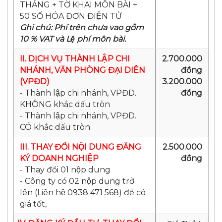
THÁNG + TỜ KHAI MÔN BÀI +
50 SỐ HÓA ĐƠN ĐIỆN TỬ
Ghi chú: Phí trên chưa vao gồm
10 % VAT và Lệ phí môn bài.
II. DỊCH VỤ THÀNH LẬP CHI
2.700.000
NHÁNH, VĂN PHÒNG ĐẠI DIÊN
đồng
(VPĐD)
3.200.000
- Thành lập chi nhánh, VPĐD.
đồng
KHÔNG khắc dấu tròn
- Thành lập chi nhánh, VPĐD.
CÓ khắc dấu tròn
III. THAY ĐỔI NỘI DUNG ĐĂNG
2.500.000
KÝ DOANH NGHIỆP
đồng
- Thay đổi 01 nộp dung
- Công ty có 02 nộp dụng trở
lên (Liên hệ 0938 471 568) để có
giá tốt,