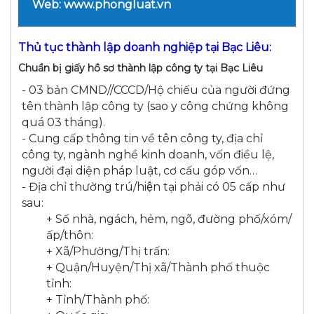
Web: www.phongluat.vn
Thủ tục thành lập doanh nghiệp tại Bạc Liêu:
Chuẩn bị giấy hồ sơ thành lập công ty tại Bạc Liêu
- 03 bản CMND//CCCD/Hộ chiếu của người đứng
tên thành lập công ty (sao y công chứng không
quá 03 tháng).
- Cung cấp thông tin về tên công ty, địa chỉ
công ty, ngành nghề kinh doanh, vốn điều lệ,
người đại diện pháp luật, cơ cấu góp vốn…
- Địa chỉ thường trú/hiện tại phải có 05 cấp như
sau:
+ Số nhà, ngách, hẻm, ngõ, đường phố/xóm/
ấp/thôn:
+ Xã/Phường/Thị trấn:
+ Quận/Huyện/Thị xã/Thành phố thuộc
tỉnh:
+ Tỉnh/Thành phố: