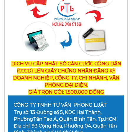
DỊCH VỤ CẬP NHẬT SỐ CĂN CƯỚC CÔNG DÂN
(CCCD) LÊN GIẤY CHỨNG NHẬN ĐĂNG KÝ
DOANH NGHIỆP, CÔNG TY, CHI NHÁNH, VĂN
PHÒNG ĐẠI DIỆN.
GIÁ TRỌN GÓI: 1.500.000 ĐỒNG
CÔNG TY TNHH TƯ VẤN PHONG LUẬT
Trụ sở: 13 Đường số 5, KDC Hai Thành,
PhườngTân Tạo A, Quận Bình Tân, Tp.HCM
Địa chỉ: 93 Cộng Hòa, Phường 04, Quận Tân