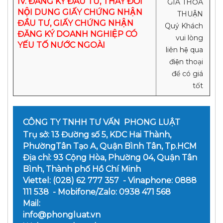
IV. ĐĂNG KÝ ĐẦU TƯ, THAY ĐỔI
GIÁ THỎA
NỘI DUNG GIẤY CHỨNG NHẬN
THUẬN
ĐẦU TƯ, GIẤY CHỨNG NHẬN
Quý Khách
ĐĂNG KÝ DOANH NGHIỆP CÓ
vui lòng
YẾU TỐ NƯỚC NGOÀI
liên hệ qua
điện thoại
để có giá
tốt
CÔNG TY TNHH TƯ VẤN PHONG LUẬT
Trụ sở: 13 Đường số 5, KDC Hai Thành,
PhườngTân Tạo A, Quận Bình Tân, Tp.HCM
Địa chỉ: 93 Cộng Hòa, Phường 04, Quận Tân
Bình, Thành phố Hồ Chí Minh
Viettel: (028) 62 777 357 - Vinaphone: 0888
111 538 - Mobifone/Zalo: 0938 471 568
Mail:
info@phongluat.vn