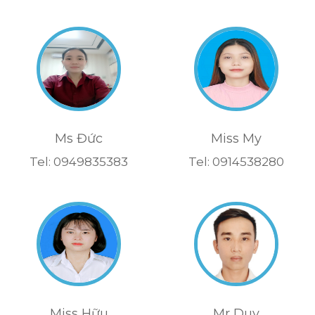
Ms Đức
Miss My
Tel: 0949835383
Tel: 0914538280
Miss Hữu
Mr Duy