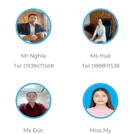
Mr Nghĩa
Ms Huệ
Tel: 0938471568
Tel: 0888111538
Ms Đức
Miss My