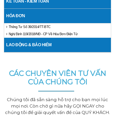
KẾ TOÁN - KIỂM TOÁN
HÓA ĐƠN
Thông Tư Số 39/2014/TT-BTC
Nghị Định 119/2018/NĐ - CP Về Hóa Đơn Điện Tử
LAO ĐỘNG & BẢO HIỂM
CÁC CHUYÊN VIÊN TƯ VẤN
CỦA CHÚNG TÔI
Chúng tôi đã sẵn sàng hỗ trợ cho bạn mọi lúc
mọi nơi. Còn chờ gì nữa hãy GỌI NGAY cho
chúng tôi để giải quyết vấn đề của QUÝ KHÁCH.